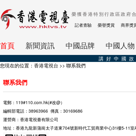
榮獲香港特別行政區政府
記者查驗
榮譽獎賞
商界獎
首頁
新聞資訊
中國品牌
中國人物
講好中國故
您現在的位置：
香港電視台
>> 聯系我們
聯系我們
電郵：119#110.com.hk(#改@）
編輯部電話：38963966 傳真：30169686
運營商：香港電視臺有限公司
地址：香港九龍新蒲崗太子道東704號新時代工貿商業中心31樓5-11室